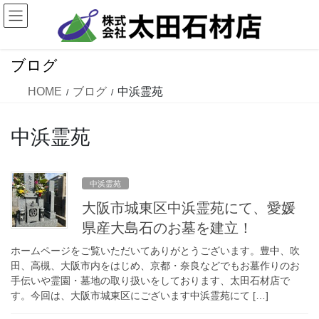
コ
ナ
ン
ビ
テ
ゲ
ン
ー
ブログ
ツ
シ
に
ョ
HOME
ブログ
中浜霊苑
移
ン
動
に
中浜霊苑
移
動
中浜霊苑
大阪市城東区中浜霊苑にて、愛媛
県産大島石のお墓を建立！
ホームページをご覧いただいてありがとうございます。豊中、吹
田、高槻、大阪市内をはじめ、京都・奈良などでもお墓作りのお
手伝いや霊園・墓地の取り扱いをしております、太田石材店で
す。今回は、大阪市城東区にございます中浜霊苑にて […]