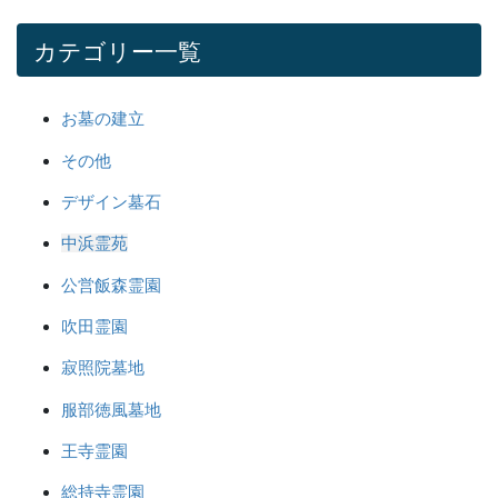
カテゴリー一覧
お墓の建立
その他
デザイン墓石
中浜霊苑
公営飯森霊園
吹田霊園
寂照院墓地
服部徳風墓地
王寺霊園
総持寺霊園